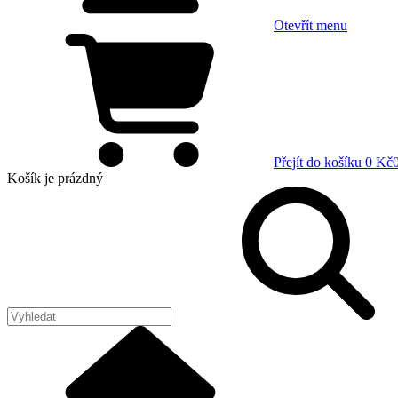
Otevřít menu
Přejít do košíku
0 Kč
Košík
je prázdný