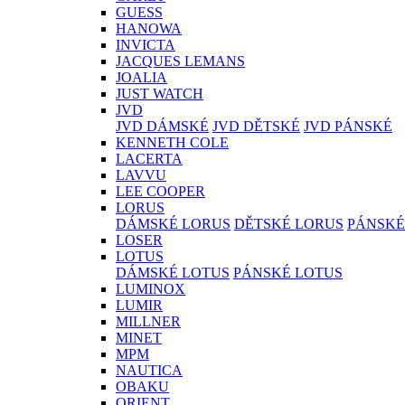
GUESS
HANOWA
INVICTA
JACQUES LEMANS
JOALIA
JUST WATCH
JVD
JVD DÁMSKÉ
JVD DĚTSKÉ
JVD PÁNSKÉ
KENNETH COLE
LACERTA
LAVVU
LEE COOPER
LORUS
DÁMSKÉ LORUS
DĚTSKÉ LORUS
PÁNSKÉ
LOSER
LOTUS
DÁMSKÉ LOTUS
PÁNSKÉ LOTUS
LUMINOX
LUMIR
MILLNER
MINET
MPM
NAUTICA
OBAKU
ORIENT