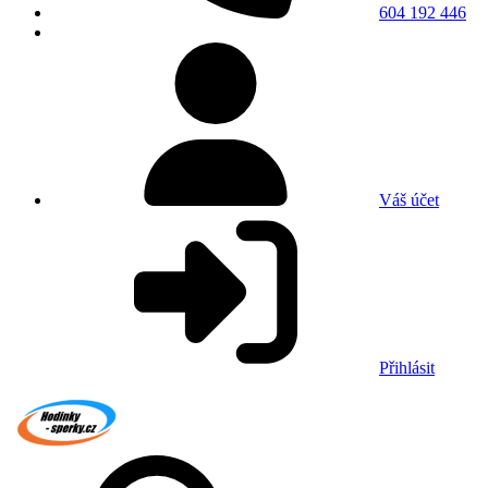
604 192 446
Váš účet
Přihlásit