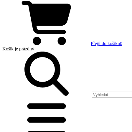
Přejít do košíku
0
Košík
je prázdný