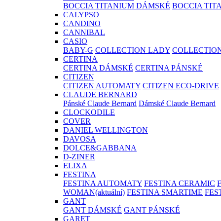
BOCCIA TITANIUM DÁMSKÉ
BOCCIA TIT
CALYPSO
CANDINO
CANNIBAL
CASIO
BABY-G
COLLECTION LADY
COLLECTIO
CERTINA
CERTINA DÁMSKÉ
CERTINA PÁNSKÉ
CITIZEN
CITIZEN AUTOMATY
CITIZEN ECO-DRIVE
CLAUDE BERNARD
Pánské Claude Bernard
Dámské Claude Bernard
CLOCKODILE
COVER
DANIEL WELLINGTON
DAVOSA
DOLCE&GABBANA
D-ZINER
ELIXA
FESTINA
FESTINA AUTOMATY
FESTINA CERAMIC
WOMAN
(aktuální)
FESTINA SMARTIME
FES
GANT
GANT DÁMSKÉ
GANT PÁNSKÉ
GARET