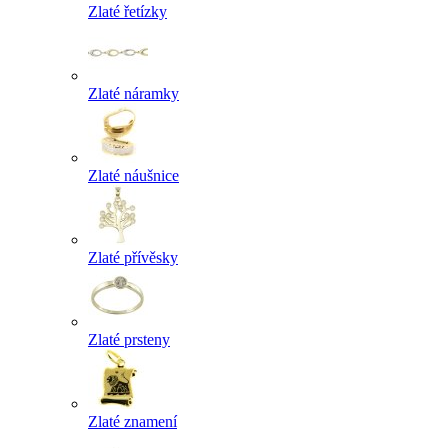
Zlaté řetízky
Zlaté náramky
Zlaté náušnice
Zlaté přívěsky
Zlaté prsteny
Zlaté znamení