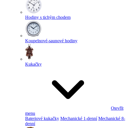
Hodiny s tichým chodem
Koupelnové-saunové hodiny
Kukačky
Otevřít
menu
Bateriové kukačky
Mechanické 1-denní
Mechanické 8-
denní