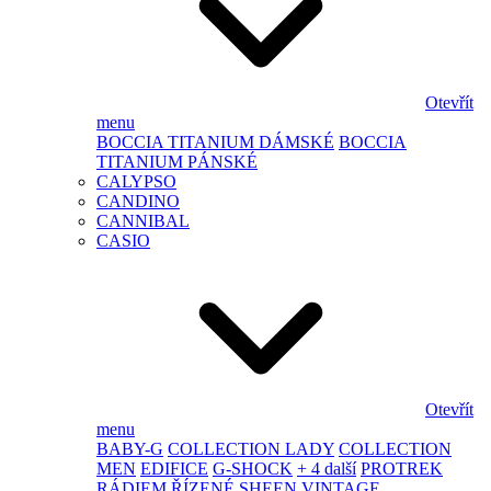
Otevřít
menu
BOCCIA TITANIUM DÁMSKÉ
BOCCIA
TITANIUM PÁNSKÉ
CALYPSO
CANDINO
CANNIBAL
CASIO
Otevřít
menu
BABY-G
COLLECTION LADY
COLLECTION
MEN
EDIFICE
G-SHOCK
+ 4 další
PROTREK
RÁDIEM ŘÍZENÉ
SHEEN
VINTAGE