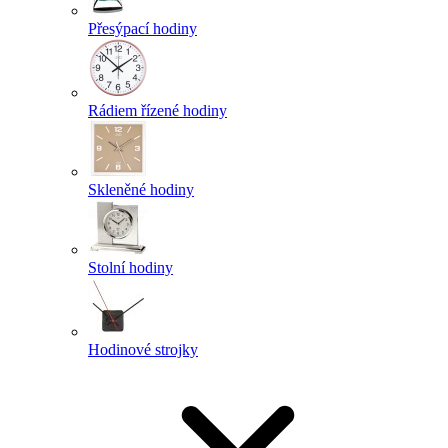
Přesýpací hodiny
Rádiem řízené hodiny
Skleněné hodiny
Stolní hodiny
Hodinové strojky