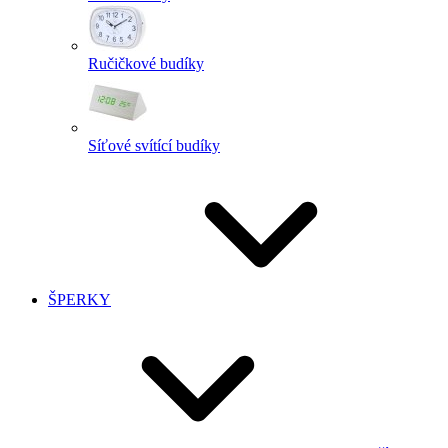
Ručičkové budíky
Síťové svítící budíky
ŠPERKY