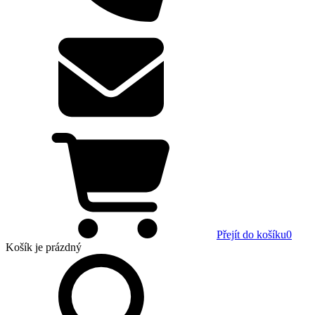
Přejít do košíku
0
Košík
je prázdný