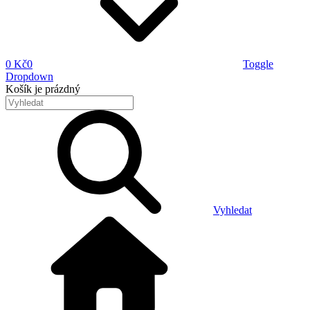
0 Kč
0
Toggle
Dropdown
Košík
je prázdný
Vyhledat