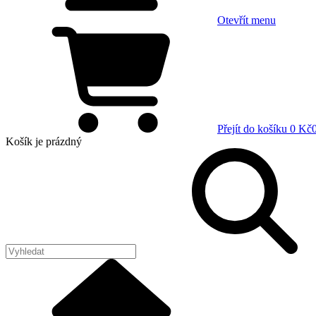
Otevřít menu
Přejít do košíku
0 Kč
Košík
je prázdný