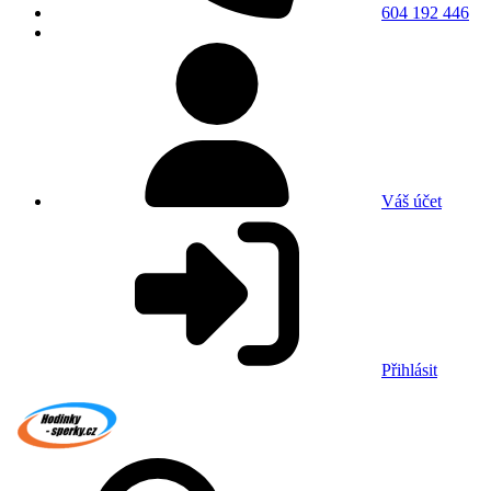
604 192 446
Váš účet
Přihlásit