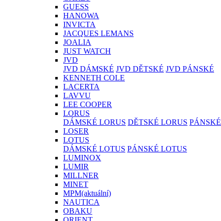
GUESS
HANOWA
INVICTA
JACQUES LEMANS
JOALIA
JUST WATCH
JVD
JVD DÁMSKÉ
JVD DĚTSKÉ
JVD PÁNSKÉ
KENNETH COLE
LACERTA
LAVVU
LEE COOPER
LORUS
DÁMSKÉ LORUS
DĚTSKÉ LORUS
PÁNSKÉ
LOSER
LOTUS
DÁMSKÉ LOTUS
PÁNSKÉ LOTUS
LUMINOX
LUMIR
MILLNER
MINET
MPM
(aktuální)
NAUTICA
OBAKU
ORIENT