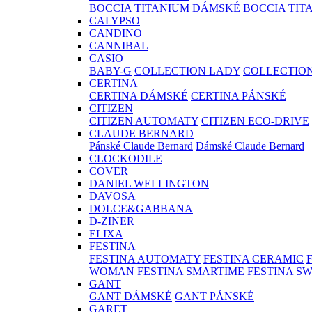
BOCCIA TITANIUM DÁMSKÉ
BOCCIA TIT
CALYPSO
CANDINO
CANNIBAL
CASIO
BABY-G
COLLECTION LADY
COLLECTIO
CERTINA
CERTINA DÁMSKÉ
CERTINA PÁNSKÉ
CITIZEN
CITIZEN AUTOMATY
CITIZEN ECO-DRIVE
CLAUDE BERNARD
Pánské Claude Bernard
Dámské Claude Bernard
CLOCKODILE
COVER
DANIEL WELLINGTON
DAVOSA
DOLCE&GABBANA
D-ZINER
ELIXA
FESTINA
FESTINA AUTOMATY
FESTINA CERAMIC
WOMAN
FESTINA SMARTIME
FESTINA S
GANT
GANT DÁMSKÉ
GANT PÁNSKÉ
GARET