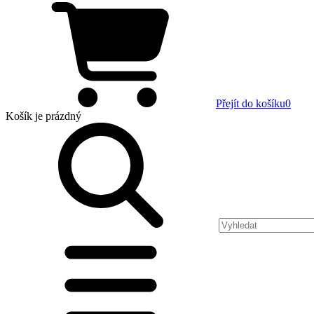
Přejít do košíku
0
Košík
je prázdný