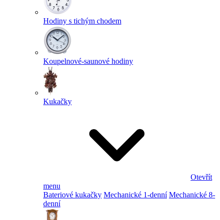
Hodiny s tichým chodem
Koupelnové-saunové hodiny
Kukačky
Otevřít
menu
Bateriové kukačky
Mechanické 1-denní
Mechanické 8-
denní