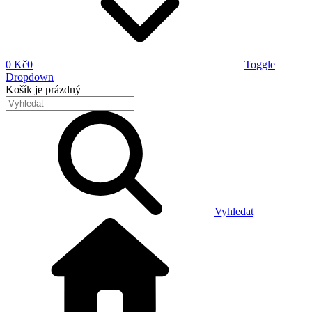
0 Kč
0
Toggle
Dropdown
Košík
je prázdný
Vyhledat