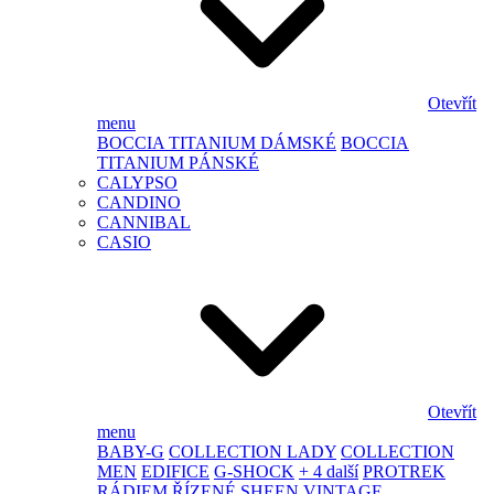
Otevřít
menu
BOCCIA TITANIUM DÁMSKÉ
BOCCIA
TITANIUM PÁNSKÉ
CALYPSO
CANDINO
CANNIBAL
CASIO
Otevřít
menu
BABY-G
COLLECTION LADY
COLLECTION
MEN
EDIFICE
G-SHOCK
+ 4 další
PROTREK
RÁDIEM ŘÍZENÉ
SHEEN
VINTAGE