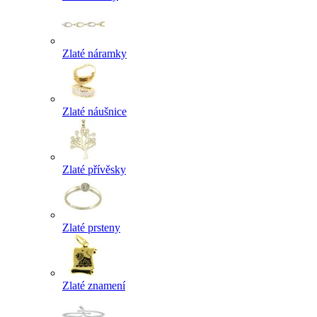
Zlaté náramky
Zlaté náušnice
Zlaté přívěsky
Zlaté prsteny
Zlaté znamení