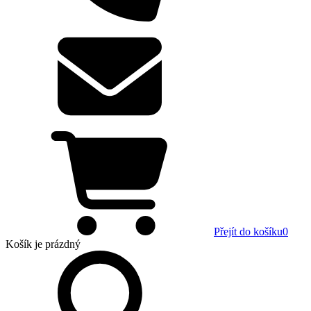
Přejít do košíku
0
Košík
je prázdný