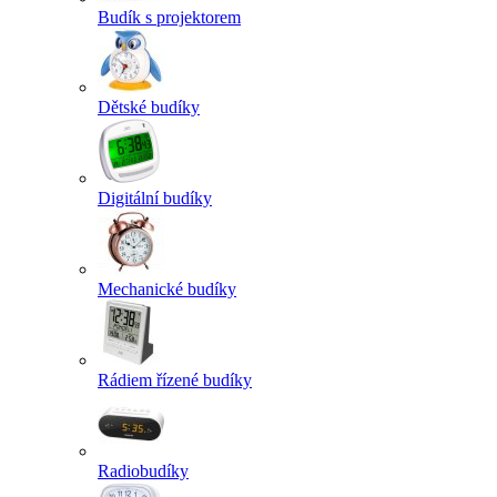
Budík s projektorem
Dětské budíky
Digitální budíky
Mechanické budíky
Rádiem řízené budíky
Radiobudíky