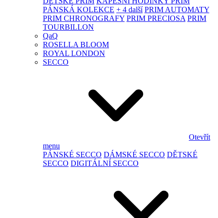
DĚTSKÉ PRIM
KAPESNÍ HODINKY PRIM
PÁNSKÁ KOLEKCE
+ 4 další
PRIM AUTOMATY
PRIM CHRONOGRAFY
PRIM PRECIOSA
PRIM
TOURBILLON
QaQ
ROSELLA BLOOM
ROYAL LONDON
SECCO
Otevřít
menu
PÁNSKÉ SECCO
DÁMSKÉ SECCO
DĚTSKÉ
SECCO
DIGITÁLNÍ SECCO