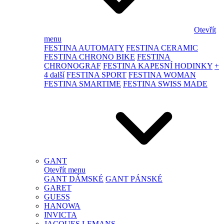
Otevřít
menu
FESTINA AUTOMATY
FESTINA CERAMIC
FESTINA CHRONO BIKE
FESTINA
CHRONOGRAF
FESTINA KAPESNÍ HODINKY
+
4 další
FESTINA SPORT
FESTINA WOMAN
FESTINA SMARTIME
FESTINA SWISS MADE
GANT
Otevřít menu
GANT DÁMSKÉ
GANT PÁNSKÉ
GARET
GUESS
HANOWA
INVICTA
JACQUES LEMANS