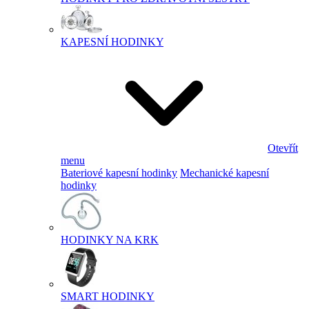
KAPESNÍ HODINKY
Otevřít
menu
Bateriové kapesní hodinky
Mechanické kapesní
hodinky
HODINKY NA KRK
SMART HODINKY