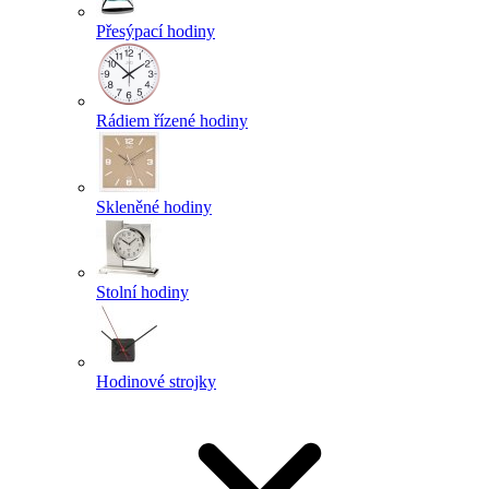
Přesýpací hodiny
Rádiem řízené hodiny
Skleněné hodiny
Stolní hodiny
Hodinové strojky