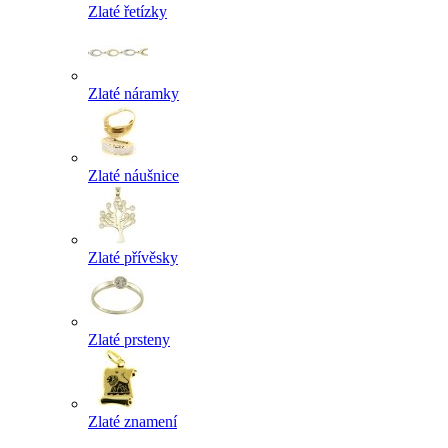
Zlaté řetízky
Zlaté náramky
Zlaté náušnice
Zlaté přívěsky
Zlaté prsteny
Zlaté znamení