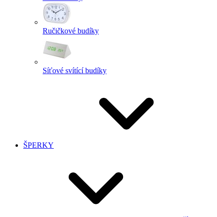
Ručičkové budíky
Síťové svítící budíky
ŠPERKY