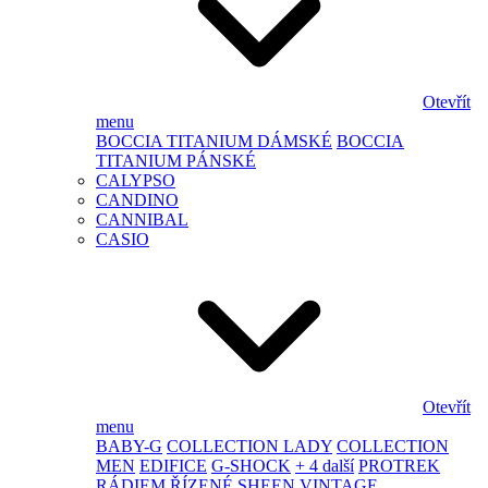
Otevřít
menu
BOCCIA TITANIUM DÁMSKÉ
BOCCIA
TITANIUM PÁNSKÉ
CALYPSO
CANDINO
CANNIBAL
CASIO
Otevřít
menu
BABY-G
COLLECTION LADY
COLLECTION
MEN
EDIFICE
G-SHOCK
+ 4 další
PROTREK
RÁDIEM ŘÍZENÉ
SHEEN
VINTAGE