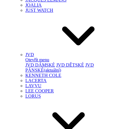
JOALIA
JUST WATCH
JVD
Otevřít menu
JVD DÁMSKÉ
JVD DĚTSKÉ
JVD
PÁNSKÉ
(aktuální)
KENNETH COLE
LACERTA
LAVVU
LEE COOPER
LORUS