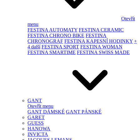
Otevřít
menu
FESTINA AUTOMATY
FESTINA CERAMIC
FESTINA CHRONO BIKE
FESTINA
CHRONOGRAF
FESTINA KAPESNÍ HODINKY
+
4 další
FESTINA SPORT
FESTINA WOMAN
FESTINA SMARTIME
FESTINA SWISS MADE
GANT
Otevřít menu
GANT DÁMSKÉ
GANT PÁNSKÉ
GARET
GUESS
HANOWA
INVICTA
JACQUES LEMANS