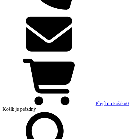
Přejít do košíku
0
Košík
je prázdný