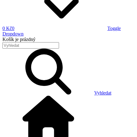
0 Kč
0
Toggle
Dropdown
Košík
je prázdný
Vyhledat