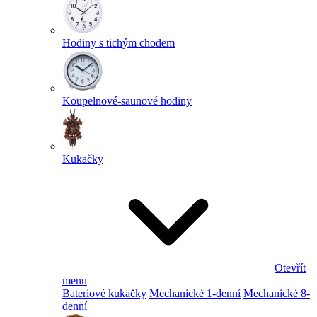
Hodiny s tichým chodem
Koupelnové-saunové hodiny
Kukačky
Otevřít
menu
Bateriové kukačky
Mechanické 1-denní
Mechanické 8-
denní