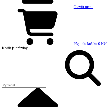
Otevřít menu
Přejít do košíku
0 Kč
Košík
je prázdný