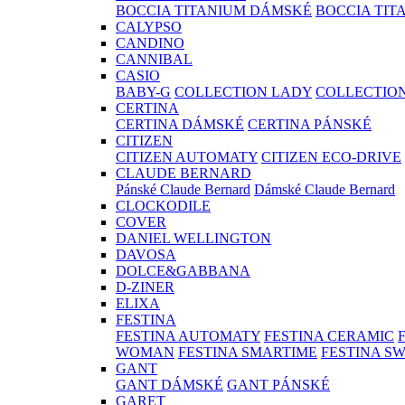
BOCCIA TITANIUM DÁMSKÉ
BOCCIA TIT
CALYPSO
CANDINO
CANNIBAL
CASIO
BABY-G
COLLECTION LADY
COLLECTIO
CERTINA
CERTINA DÁMSKÉ
CERTINA PÁNSKÉ
CITIZEN
CITIZEN AUTOMATY
CITIZEN ECO-DRIVE
CLAUDE BERNARD
Pánské Claude Bernard
Dámské Claude Bernard
CLOCKODILE
COVER
DANIEL WELLINGTON
DAVOSA
DOLCE&GABBANA
D-ZINER
ELIXA
FESTINA
FESTINA AUTOMATY
FESTINA CERAMIC
WOMAN
FESTINA SMARTIME
FESTINA S
GANT
GANT DÁMSKÉ
GANT PÁNSKÉ
GARET