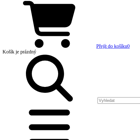
Přejít do košíku
0
Košík
je prázdný