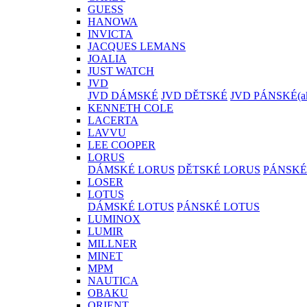
GUESS
HANOWA
INVICTA
JACQUES LEMANS
JOALIA
JUST WATCH
JVD
JVD DÁMSKÉ
JVD DĚTSKÉ
JVD PÁNSKÉ
(a
KENNETH COLE
LACERTA
LAVVU
LEE COOPER
LORUS
DÁMSKÉ LORUS
DĚTSKÉ LORUS
PÁNSKÉ
LOSER
LOTUS
DÁMSKÉ LOTUS
PÁNSKÉ LOTUS
LUMINOX
LUMIR
MILLNER
MINET
MPM
NAUTICA
OBAKU
ORIENT