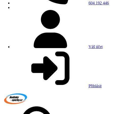
604 192 446
Váš účet
Přihlásit