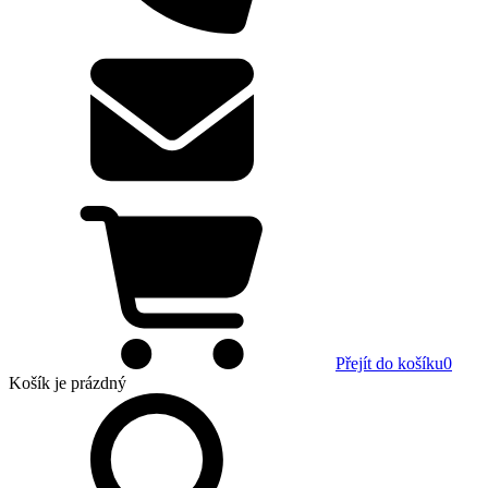
Přejít do košíku
0
Košík
je prázdný