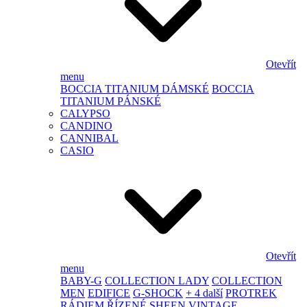
Otevřít
menu
BOCCIA TITANIUM DÁMSKÉ
BOCCIA
TITANIUM PÁNSKÉ
CALYPSO
CANDINO
CANNIBAL
CASIO
Otevřít
menu
BABY-G
COLLECTION LADY
COLLECTION
MEN
EDIFICE
G-SHOCK
+ 4 další
PROTREK
RÁDIEM ŘÍZENÉ
SHEEN
VINTAGE