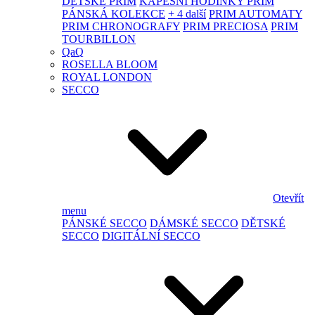
DĚTSKÉ PRIM
KAPESNÍ HODINKY PRIM
PÁNSKÁ KOLEKCE
+ 4 další
PRIM AUTOMATY
PRIM CHRONOGRAFY
PRIM PRECIOSA
PRIM
TOURBILLON
QaQ
ROSELLA BLOOM
ROYAL LONDON
SECCO
Otevřít
menu
PÁNSKÉ SECCO
DÁMSKÉ SECCO
DĚTSKÉ
SECCO
DIGITÁLNÍ SECCO