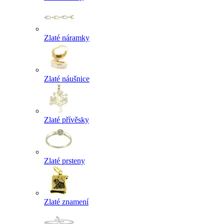
Zlaté náramky
Zlaté náušnice
Zlaté přívěsky
Zlaté prsteny
Zlaté znamení