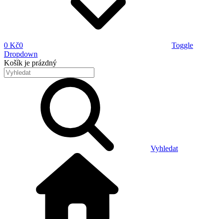
0 Kč
0
Toggle
Dropdown
Košík
je prázdný
Vyhledat