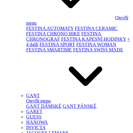
Otevřít
menu
FESTINA AUTOMATY
FESTINA CERAMIC
FESTINA CHRONO BIKE
FESTINA
CHRONOGRAF
FESTINA KAPESNÍ HODINKY
+
4 další
FESTINA SPORT
FESTINA WOMAN
FESTINA SMARTIME
FESTINA SWISS MADE
GANT
Otevřít menu
GANT DÁMSKÉ
GANT PÁNSKÉ
GARET
GUESS
HANOWA
INVICTA
JACQUES LEMANS