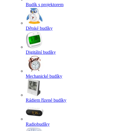
Budík s projektorem
Dětské budíky
Digitální budíky
Mechanické budíky
Rádiem řízené budíky
Radiobudíky