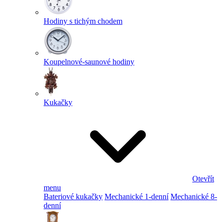
Hodiny s tichým chodem
Koupelnové-saunové hodiny
Kukačky
Otevřít
menu
Bateriové kukačky
Mechanické 1-denní
Mechanické 8-
denní