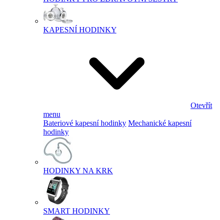
KAPESNÍ HODINKY
Otevřít
menu
Bateriové kapesní hodinky
Mechanické kapesní
hodinky
HODINKY NA KRK
SMART HODINKY