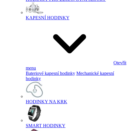
KAPESNÍ HODINKY
Otevřít
menu
Bateriové kapesní hodinky
Mechanické kapesní
hodinky
HODINKY NA KRK
SMART HODINKY