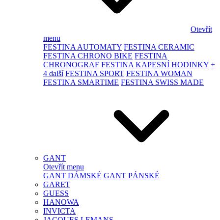
Otevřít
menu
FESTINA AUTOMATY
FESTINA CERAMIC
FESTINA CHRONO BIKE
FESTINA
CHRONOGRAF
FESTINA KAPESNÍ HODINKY
+
4 další
FESTINA SPORT
FESTINA WOMAN
FESTINA SMARTIME
FESTINA SWISS MADE
GANT
Otevřít menu
GANT DÁMSKÉ
GANT PÁNSKÉ
GARET
GUESS
HANOWA
INVICTA
JACQUES LEMANS