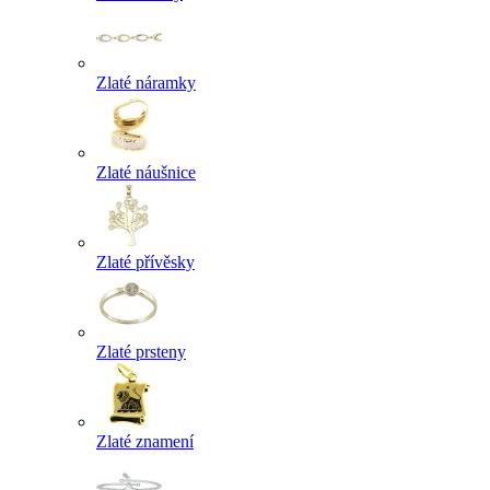
Zlaté náramky
Zlaté náušnice
Zlaté přívěsky
Zlaté prsteny
Zlaté znamení