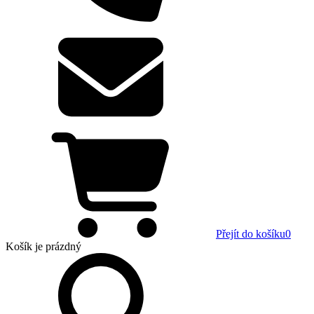
Přejít do košíku
0
Košík
je prázdný