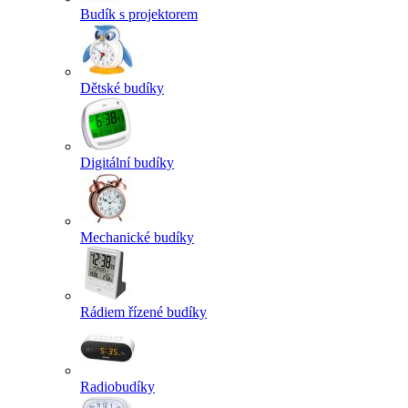
Budík s projektorem
Dětské budíky
Digitální budíky
Mechanické budíky
Rádiem řízené budíky
Radiobudíky