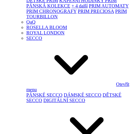
DĚTSKÉ PRIM
KAPESNÍ HODINKY PRIM
PÁNSKÁ KOLEKCE
+ 4 další
PRIM AUTOMATY
PRIM CHRONOGRAFY
PRIM PRECIOSA
PRIM
TOURBILLON
QaQ
ROSELLA BLOOM
ROYAL LONDON
SECCO
Otevřít
menu
PÁNSKÉ SECCO
DÁMSKÉ SECCO
DĚTSKÉ
SECCO
DIGITÁLNÍ SECCO