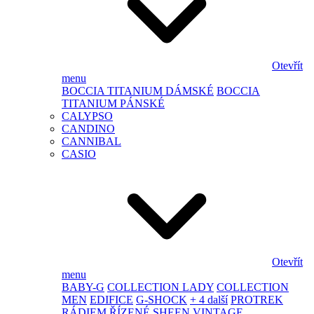
Otevřít
menu
BOCCIA TITANIUM DÁMSKÉ
BOCCIA
TITANIUM PÁNSKÉ
CALYPSO
CANDINO
CANNIBAL
CASIO
Otevřít
menu
BABY-G
COLLECTION LADY
COLLECTION
MEN
EDIFICE
G-SHOCK
+ 4 další
PROTREK
RÁDIEM ŘÍZENÉ
SHEEN
VINTAGE