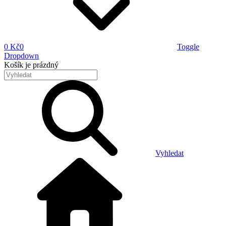
0 Kč
0
Toggle
Dropdown
Košík
je prázdný
Vyhledat