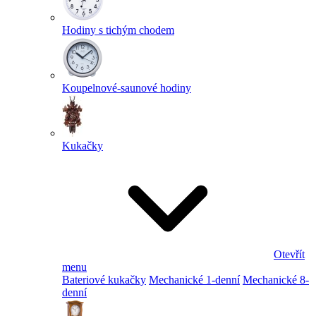
Hodiny s tichým chodem
Koupelnové-saunové hodiny
Kukačky
Otevřít
menu
Bateriové kukačky
Mechanické 1-denní
Mechanické 8-
denní