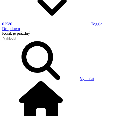
0 Kč
0
Toggle
Dropdown
Košík
je prázdný
Vyhledat