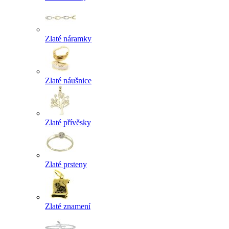
Zlaté náramky
Zlaté náušnice
Zlaté přívěsky
Zlaté prsteny
Zlaté znamení