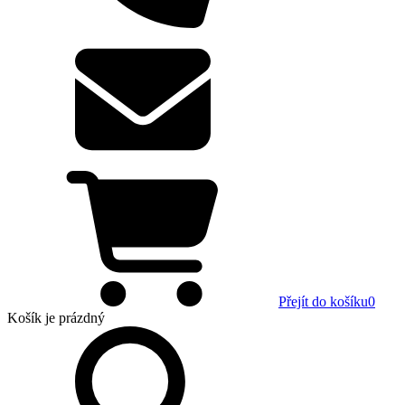
Přejít do košíku
0
Košík
je prázdný