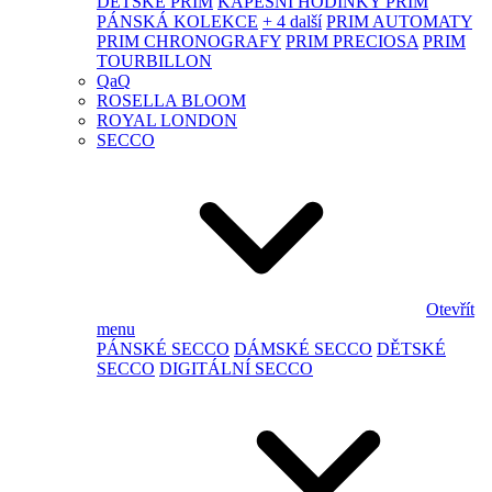
DĚTSKÉ PRIM
KAPESNÍ HODINKY PRIM
PÁNSKÁ KOLEKCE
+ 4 další
PRIM AUTOMATY
PRIM CHRONOGRAFY
PRIM PRECIOSA
PRIM
TOURBILLON
QaQ
ROSELLA BLOOM
ROYAL LONDON
SECCO
Otevřít
menu
PÁNSKÉ SECCO
DÁMSKÉ SECCO
DĚTSKÉ
SECCO
DIGITÁLNÍ SECCO