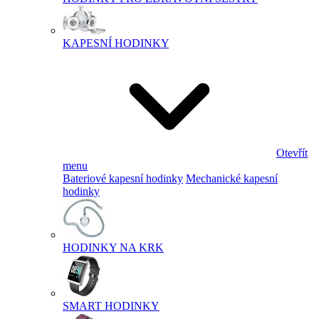
KAPESNÍ HODINKY
Otevřít
menu
Bateriové kapesní hodinky
Mechanické kapesní
hodinky
HODINKY NA KRK
SMART HODINKY