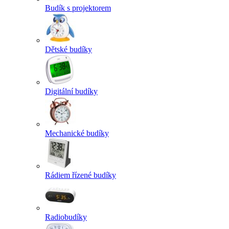
Budík s projektorem
Dětské budíky
Digitální budíky
Mechanické budíky
Rádiem řízené budíky
Radiobudíky