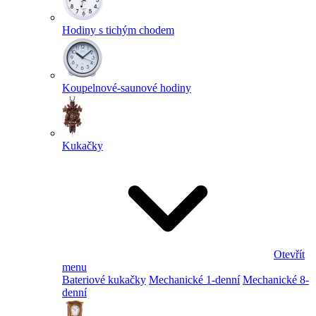
Hodiny s tichým chodem
Koupelnové-saunové hodiny
Kukačky
Otevřít
menu
Bateriové kukačky
Mechanické 1-denní
Mechanické 8-
denní