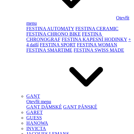
Otevřít
menu
FESTINA AUTOMATY
FESTINA CERAMIC
FESTINA CHRONO BIKE
FESTINA
CHRONOGRAF
FESTINA KAPESNÍ HODINKY
+
4 další
FESTINA SPORT
FESTINA WOMAN
FESTINA SMARTIME
FESTINA SWISS MADE
GANT
Otevřít menu
GANT DÁMSKÉ
GANT PÁNSKÉ
GARET
GUESS
HANOWA
INVICTA
JACQUES LEMANS