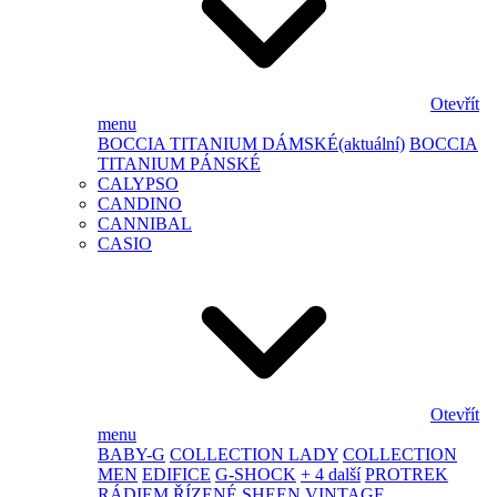
Otevřít
menu
BOCCIA TITANIUM DÁMSKÉ
(aktuální)
BOCCIA
TITANIUM PÁNSKÉ
CALYPSO
CANDINO
CANNIBAL
CASIO
Otevřít
menu
BABY-G
COLLECTION LADY
COLLECTION
MEN
EDIFICE
G-SHOCK
+ 4 další
PROTREK
RÁDIEM ŘÍZENÉ
SHEEN
VINTAGE