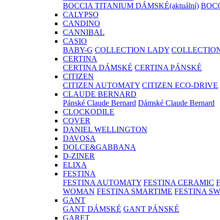
BOCCIA TITANIUM DÁMSKÉ
(aktuální)
BOCC
CALYPSO
CANDINO
CANNIBAL
CASIO
BABY-G
COLLECTION LADY
COLLECTIO
CERTINA
CERTINA DÁMSKÉ
CERTINA PÁNSKÉ
CITIZEN
CITIZEN AUTOMATY
CITIZEN ECO-DRIVE
CLAUDE BERNARD
Pánské Claude Bernard
Dámské Claude Bernard
CLOCKODILE
COVER
DANIEL WELLINGTON
DAVOSA
DOLCE&GABBANA
D-ZINER
ELIXA
FESTINA
FESTINA AUTOMATY
FESTINA CERAMIC
WOMAN
FESTINA SMARTIME
FESTINA S
GANT
GANT DÁMSKÉ
GANT PÁNSKÉ
GARET