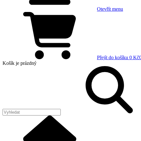
Otevřít menu
Přejít do košíku
0 Kč
Košík
je prázdný