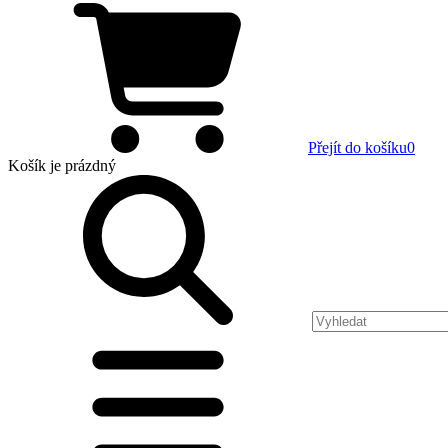
Přejít do košíku
0
Košík
je prázdný