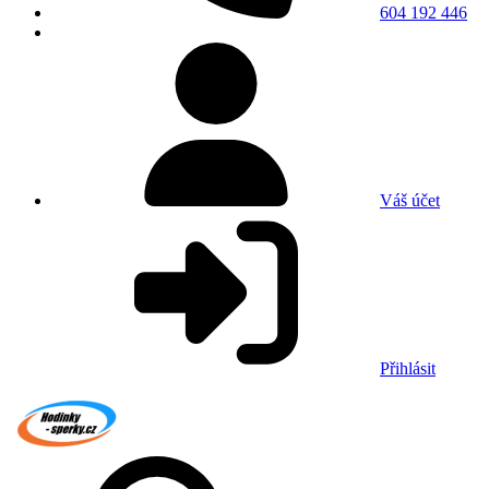
604 192 446
Váš účet
Přihlásit