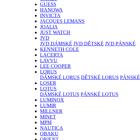
GUESS
HANOWA
INVICTA
JACQUES LEMANS
JOALIA
JUST WATCH
JVD
JVD DÁMSKÉ
JVD DĚTSKÉ
JVD PÁNSKÉ
KENNETH COLE
LACERTA
LAVVU
LEE COOPER
LORUS
DÁMSKÉ LORUS
DĚTSKÉ LORUS
PÁNSKÉ
LOSER
LOTUS
DÁMSKÉ LOTUS
PÁNSKÉ LOTUS
LUMINOX
LUMIR
MILLNER
MINET
MPM
NAUTICA
OBAKU
ORIENT