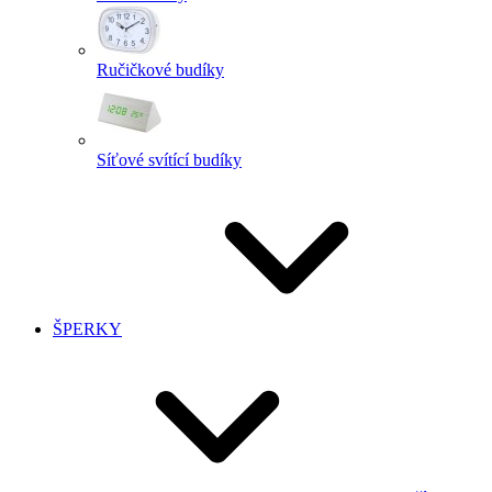
Ručičkové budíky
Síťové svítící budíky
ŠPERKY