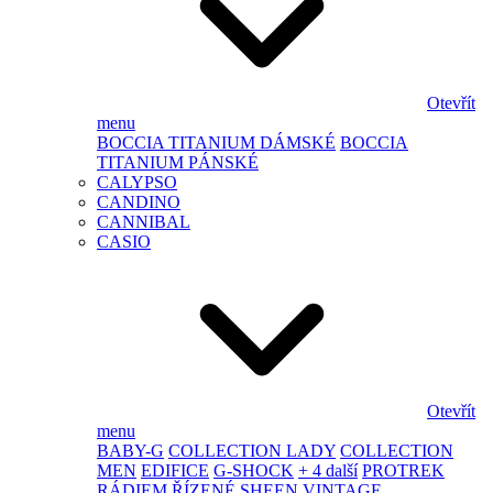
Otevřít
menu
BOCCIA TITANIUM DÁMSKÉ
BOCCIA
TITANIUM PÁNSKÉ
CALYPSO
CANDINO
CANNIBAL
CASIO
Otevřít
menu
BABY-G
COLLECTION LADY
COLLECTION
MEN
EDIFICE
G-SHOCK
+ 4 další
PROTREK
RÁDIEM ŘÍZENÉ
SHEEN
VINTAGE