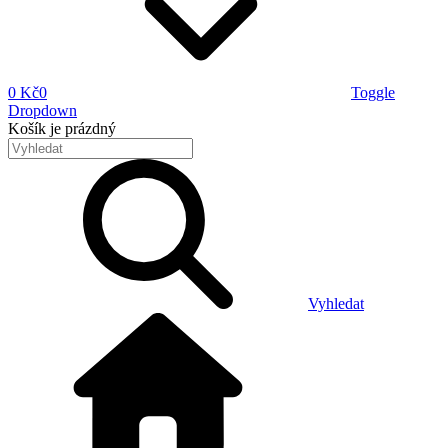
0 Kč
0
Toggle
Dropdown
Košík
je prázdný
Vyhledat