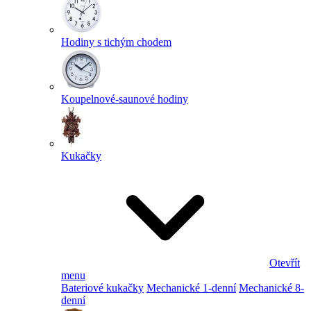
Hodiny s tichým chodem
Koupelnové-saunové hodiny
Kukačky
Otevřít
menu
Bateriové kukačky
Mechanické 1-denní
Mechanické 8-
denní