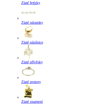
Zlaté řetízky
Zlaté náramky
Zlaté náušnice
Zlaté přívěsky
Zlaté prsteny
Zlaté znamení