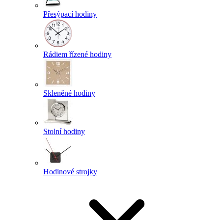
Přesýpací hodiny
Rádiem řízené hodiny
Skleněné hodiny
Stolní hodiny
Hodinové strojky