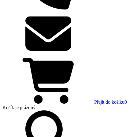
Přejít do košíku
0
Košík
je prázdný