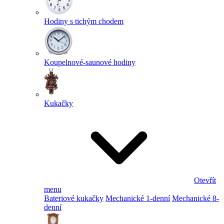
Hodiny s tichým chodem
Koupelnové-saunové hodiny
Kukačky
Otevřít
menu
Bateriové kukačky
Mechanické 1-denní
Mechanické 8-
denní