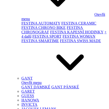
Otevřít
menu
FESTINA AUTOMATY
FESTINA CERAMIC
FESTINA CHRONO BIKE
FESTINA
CHRONOGRAF
FESTINA KAPESNÍ HODINKY
+
4 další
FESTINA SPORT
FESTINA WOMAN
FESTINA SMARTIME
FESTINA SWISS MADE
GANT
Otevřít menu
GANT DÁMSKÉ
GANT PÁNSKÉ
GARET
GUESS
HANOWA
INVICTA
JACQUES LEMANS