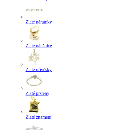
Zlaté náramky
Zlaté náušnice
Zlaté přívěsky
Zlaté prsteny
Zlaté znamení