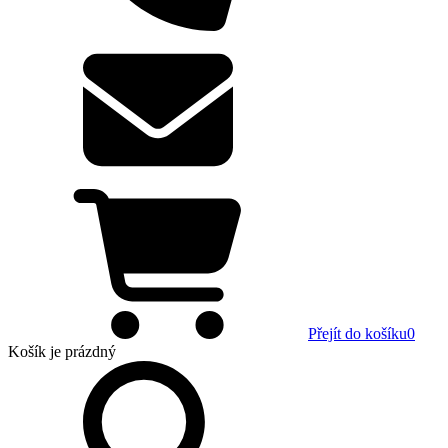
Přejít do košíku
0
Košík
je prázdný