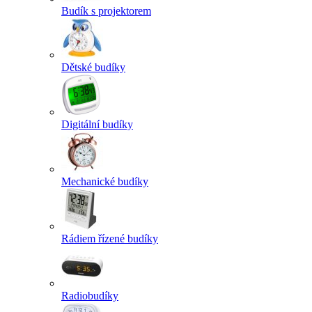
Budík s projektorem
Dětské budíky
Digitální budíky
Mechanické budíky
Rádiem řízené budíky
Radiobudíky