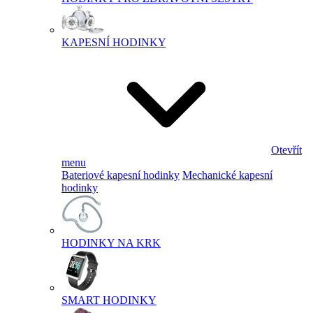
KAPESNÍ HODINKY
Otevřít
menu
Bateriové kapesní hodinky
Mechanické kapesní
hodinky
HODINKY NA KRK
SMART HODINKY