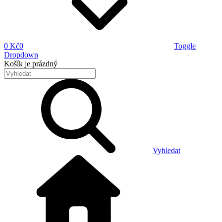
0 Kč
0
Toggle
Dropdown
Košík
je prázdný
Vyhledat