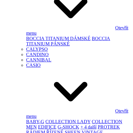
Otevřít
menu
BOCCIA TITANIUM DÁMSKÉ
BOCCIA
TITANIUM PÁNSKÉ
CALYPSO
CANDINO
CANNIBAL
CASIO
Otevřít
menu
BABY-G
COLLECTION LADY
COLLECTION
MEN
EDIFICE
G-SHOCK
+ 4 další
PROTREK
RÁDIEM ŘÍZENÉ
SHEEN
VINTAGE