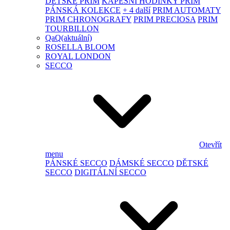
DĚTSKÉ PRIM
KAPESNÍ HODINKY PRIM
PÁNSKÁ KOLEKCE
+ 4 další
PRIM AUTOMATY
PRIM CHRONOGRAFY
PRIM PRECIOSA
PRIM
TOURBILLON
QaQ
(aktuální)
ROSELLA BLOOM
ROYAL LONDON
SECCO
Otevřít
menu
PÁNSKÉ SECCO
DÁMSKÉ SECCO
DĚTSKÉ
SECCO
DIGITÁLNÍ SECCO