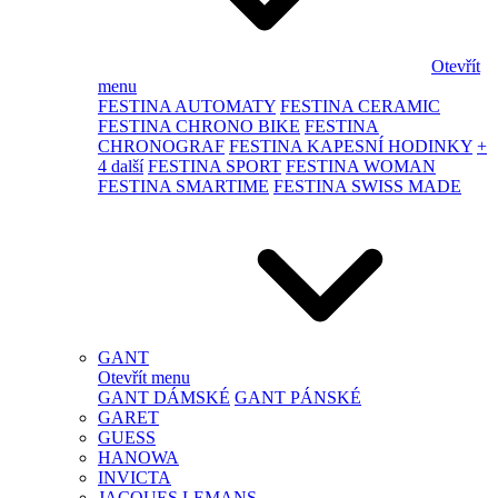
Otevřít
menu
FESTINA AUTOMATY
FESTINA CERAMIC
FESTINA CHRONO BIKE
FESTINA
CHRONOGRAF
FESTINA KAPESNÍ HODINKY
+
4 další
FESTINA SPORT
FESTINA WOMAN
FESTINA SMARTIME
FESTINA SWISS MADE
GANT
Otevřít menu
GANT DÁMSKÉ
GANT PÁNSKÉ
GARET
GUESS
HANOWA
INVICTA
JACQUES LEMANS