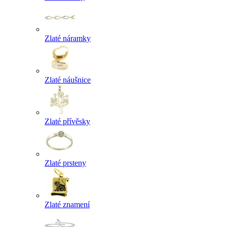
Zlaté náramky
Zlaté náušnice
Zlaté přívěsky
Zlaté prsteny
Zlaté znamení