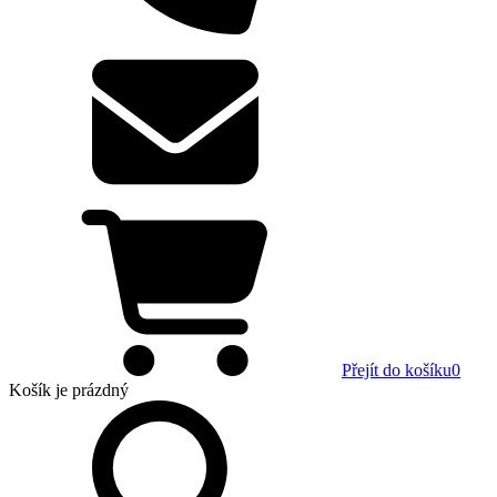
Přejít do košíku
0
Košík
je prázdný