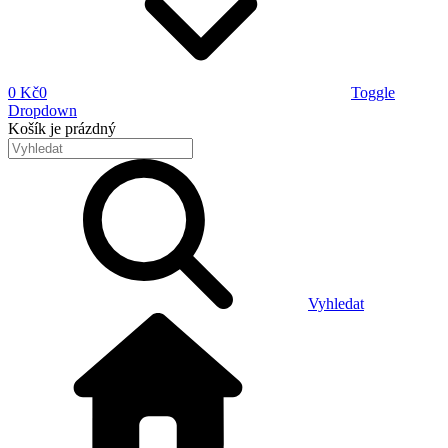
0 Kč
0
Toggle
Dropdown
Košík
je prázdný
Vyhledat