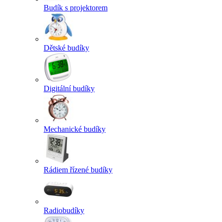
Budík s projektorem
Dětské budíky
Digitální budíky
Mechanické budíky
Rádiem řízené budíky
Radiobudíky