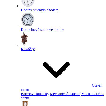
Hodiny s tichým chodem
Koupelnové-saunové hodiny
Kukačky
Otevřít
menu
Bateriové kukačky
Mechanické 1-denní
Mechanické 8-
denní