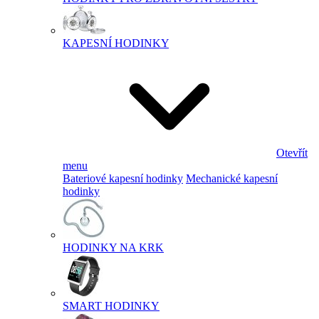
KAPESNÍ HODINKY
Otevřít
menu
Bateriové kapesní hodinky
Mechanické kapesní
hodinky
HODINKY NA KRK
SMART HODINKY