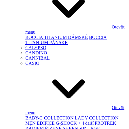
Otevřít
menu
BOCCIA TITANIUM DÁMSKÉ
BOCCIA
TITANIUM PÁNSKÉ
CALYPSO
CANDINO
CANNIBAL
CASIO
Otevřít
menu
BABY-G
COLLECTION LADY
COLLECTION
MEN
EDIFICE
G-SHOCK
+ 4 další
PROTREK
RÁDIEM ŘÍZENÉ
SHEEN
VINTAGE