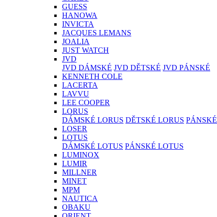
GUESS
HANOWA
INVICTA
JACQUES LEMANS
JOALIA
JUST WATCH
JVD
JVD DÁMSKÉ
JVD DĚTSKÉ
JVD PÁNSKÉ
KENNETH COLE
LACERTA
LAVVU
LEE COOPER
LORUS
DÁMSKÉ LORUS
DĚTSKÉ LORUS
PÁNSKÉ
LOSER
LOTUS
DÁMSKÉ LOTUS
PÁNSKÉ LOTUS
LUMINOX
LUMIR
MILLNER
MINET
MPM
NAUTICA
OBAKU
ORIENT