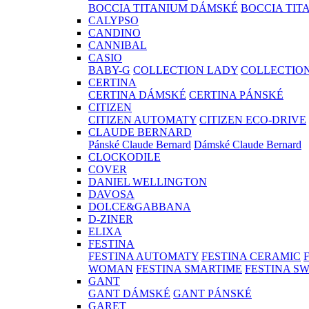
BOCCIA TITANIUM DÁMSKÉ
BOCCIA TIT
CALYPSO
CANDINO
CANNIBAL
CASIO
BABY-G
COLLECTION LADY
COLLECTIO
CERTINA
CERTINA DÁMSKÉ
CERTINA PÁNSKÉ
CITIZEN
CITIZEN AUTOMATY
CITIZEN ECO-DRIVE
CLAUDE BERNARD
Pánské Claude Bernard
Dámské Claude Bernard
CLOCKODILE
COVER
DANIEL WELLINGTON
DAVOSA
DOLCE&GABBANA
D-ZINER
ELIXA
FESTINA
FESTINA AUTOMATY
FESTINA CERAMIC
WOMAN
FESTINA SMARTIME
FESTINA S
GANT
GANT DÁMSKÉ
GANT PÁNSKÉ
GARET