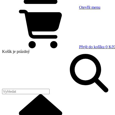
Otevřít menu
Přejít do košíku
0 Kč
Košík
je prázdný