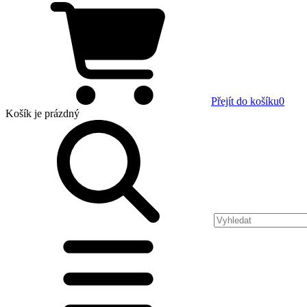
Přejít do košíku
0
Košík
je prázdný