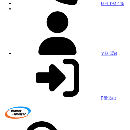
604 192 446
Váš účet
Přihlásit