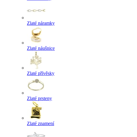
Zlaté náramky
Zlaté náušnice
Zlaté přívěsky
Zlaté prsteny
Zlaté znamení