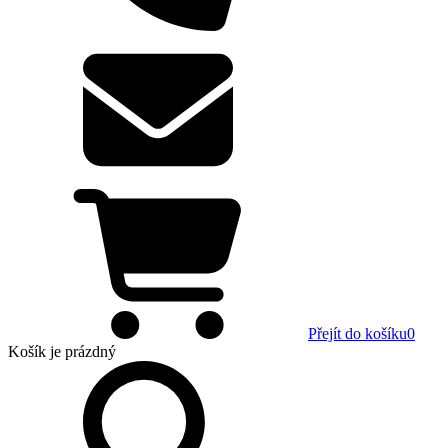
Přejít do košíku
0
Košík
je prázdný