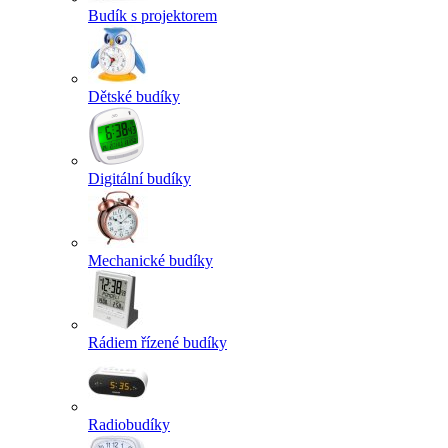
Budík s projektorem
Dětské budíky
Digitální budíky
Mechanické budíky
Rádiem řízené budíky
Radiobudíky