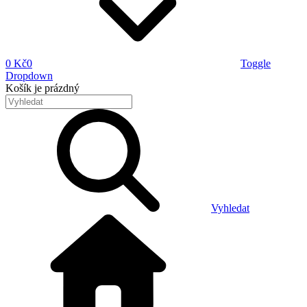
0 Kč
0
Toggle
Dropdown
Košík
je prázdný
Vyhledat