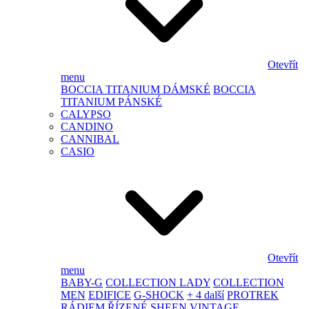
Otevřít
menu
BOCCIA TITANIUM DÁMSKÉ
BOCCIA
TITANIUM PÁNSKÉ
CALYPSO
CANDINO
CANNIBAL
CASIO
Otevřít
menu
BABY-G
COLLECTION LADY
COLLECTION
MEN
EDIFICE
G-SHOCK
+ 4 další
PROTREK
RÁDIEM ŘÍZENÉ
SHEEN
VINTAGE