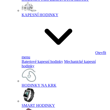
KAPESNÍ HODINKY
Otevřít
menu
Bateriové kapesní hodinky
Mechanické kapesní
hodinky
HODINKY NA KRK
SMART HODINKY