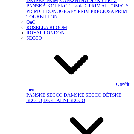
DĚTSKÉ PRIM
KAPESNÍ HODINKY PRIM
PÁNSKÁ KOLEKCE
+ 4 další
PRIM AUTOMATY
PRIM CHRONOGRAFY
PRIM PRECIOSA
PRIM
TOURBILLON
QaQ
ROSELLA BLOOM
ROYAL LONDON
SECCO
Otevřít
menu
PÁNSKÉ SECCO
DÁMSKÉ SECCO
DĚTSKÉ
SECCO
DIGITÁLNÍ SECCO