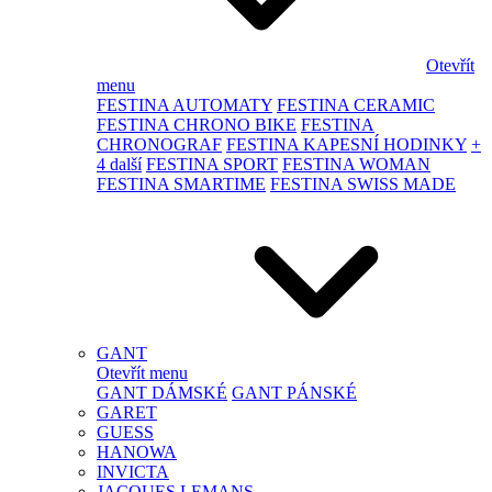
Otevřít
menu
FESTINA AUTOMATY
FESTINA CERAMIC
FESTINA CHRONO BIKE
FESTINA
CHRONOGRAF
FESTINA KAPESNÍ HODINKY
+
4 další
FESTINA SPORT
FESTINA WOMAN
FESTINA SMARTIME
FESTINA SWISS MADE
GANT
Otevřít menu
GANT DÁMSKÉ
GANT PÁNSKÉ
GARET
GUESS
HANOWA
INVICTA
JACQUES LEMANS