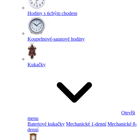
Hodiny s tichým chodem
Koupelnové-saunové hodiny
Kukačky
Otevřít
menu
Bateriové kukačky
Mechanické 1-denní
Mechanické 8-
denní