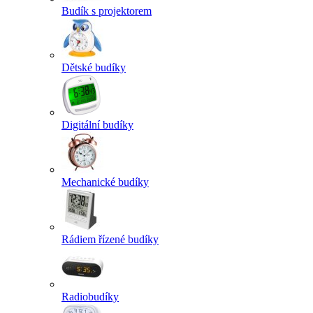
Budík s projektorem
Dětské budíky
Digitální budíky
Mechanické budíky
Rádiem řízené budíky
Radiobudíky