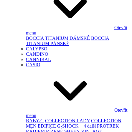
Otevřít
menu
BOCCIA TITANIUM DÁMSKÉ
BOCCIA
TITANIUM PÁNSKÉ
CALYPSO
CANDINO
CANNIBAL
CASIO
Otevřít
menu
BABY-G
COLLECTION LADY
COLLECTION
MEN
EDIFICE
G-SHOCK
+ 4 další
PROTREK
RÁDIEM ŘÍZENÉ
SHEEN
VINTAGE