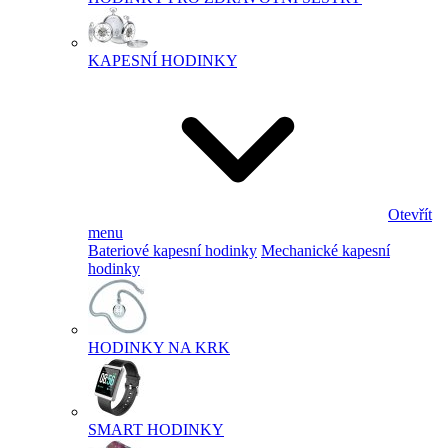
KAPESNÍ HODINKY
Otevřít
menu
Bateriové kapesní hodinky
Mechanické kapesní
hodinky
HODINKY NA KRK
SMART HODINKY