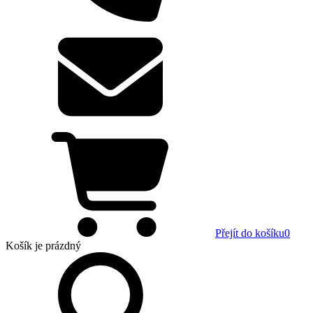
Přejít do košíku
0
Košík
je prázdný