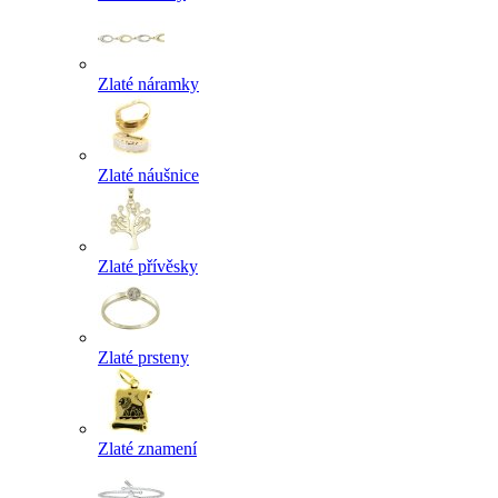
Zlaté náramky
Zlaté náušnice
Zlaté přívěsky
Zlaté prsteny
Zlaté znamení