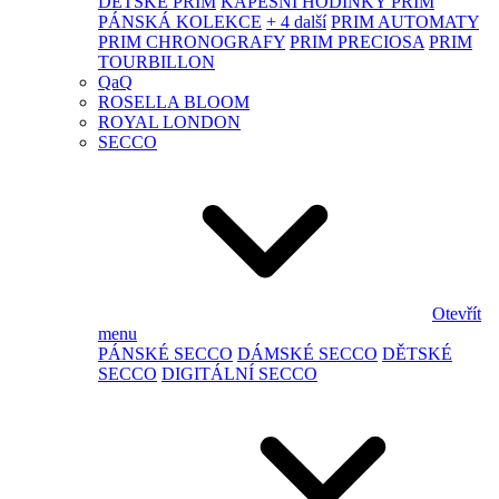
DĚTSKÉ PRIM
KAPESNÍ HODINKY PRIM
PÁNSKÁ KOLEKCE
+ 4 další
PRIM AUTOMATY
PRIM CHRONOGRAFY
PRIM PRECIOSA
PRIM
TOURBILLON
QaQ
ROSELLA BLOOM
ROYAL LONDON
SECCO
Otevřít
menu
PÁNSKÉ SECCO
DÁMSKÉ SECCO
DĚTSKÉ
SECCO
DIGITÁLNÍ SECCO