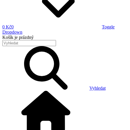
0 Kč
0
Toggle
Dropdown
Košík
je prázdný
Vyhledat