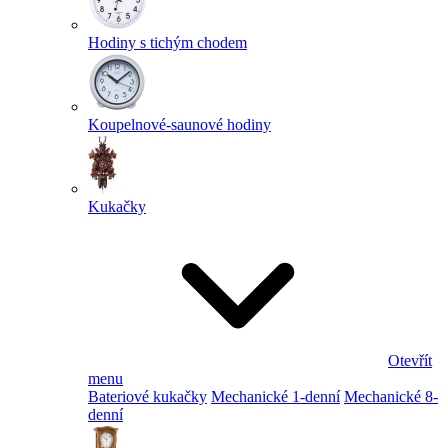
Hodiny s tichým chodem
Koupelnové-saunové hodiny
Kukačky
Otevřít
menu
Bateriové kukačky
Mechanické 1-denní
Mechanické 8-
denní