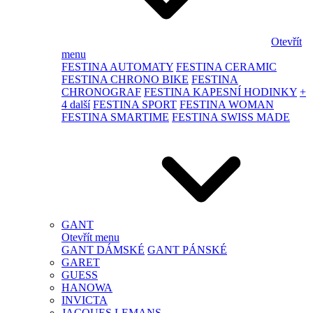
Otevřít
menu
FESTINA AUTOMATY
FESTINA CERAMIC
FESTINA CHRONO BIKE
FESTINA
CHRONOGRAF
FESTINA KAPESNÍ HODINKY
+
4 další
FESTINA SPORT
FESTINA WOMAN
FESTINA SMARTIME
FESTINA SWISS MADE
GANT
Otevřít menu
GANT DÁMSKÉ
GANT PÁNSKÉ
GARET
GUESS
HANOWA
INVICTA
JACQUES LEMANS