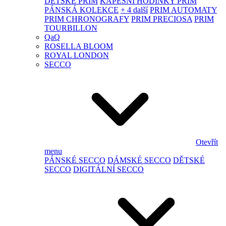
DĚTSKÉ PRIM
KAPESNÍ HODINKY PRIM
PÁNSKÁ KOLEKCE
+ 4 další
PRIM AUTOMATY
PRIM CHRONOGRAFY
PRIM PRECIOSA
PRIM
TOURBILLON
QaQ
ROSELLA BLOOM
ROYAL LONDON
SECCO
Otevřít
menu
PÁNSKÉ SECCO
DÁMSKÉ SECCO
DĚTSKÉ
SECCO
DIGITÁLNÍ SECCO