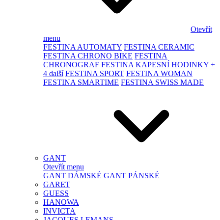
Otevřít
menu
FESTINA AUTOMATY
FESTINA CERAMIC
FESTINA CHRONO BIKE
FESTINA
CHRONOGRAF
FESTINA KAPESNÍ HODINKY
+
4 další
FESTINA SPORT
FESTINA WOMAN
FESTINA SMARTIME
FESTINA SWISS MADE
GANT
Otevřít menu
GANT DÁMSKÉ
GANT PÁNSKÉ
GARET
GUESS
HANOWA
INVICTA
JACQUES LEMANS