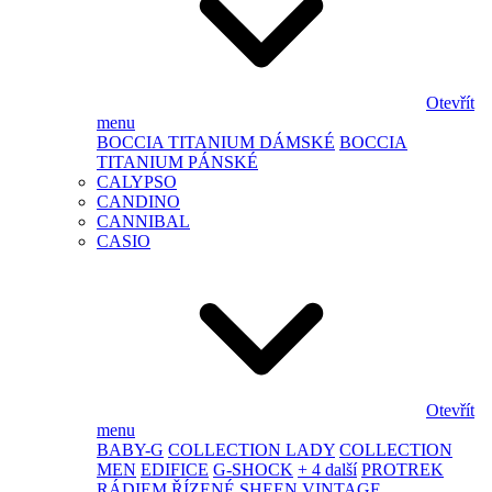
Otevřít
menu
BOCCIA TITANIUM DÁMSKÉ
BOCCIA
TITANIUM PÁNSKÉ
CALYPSO
CANDINO
CANNIBAL
CASIO
Otevřít
menu
BABY-G
COLLECTION LADY
COLLECTION
MEN
EDIFICE
G-SHOCK
+ 4 další
PROTREK
RÁDIEM ŘÍZENÉ
SHEEN
VINTAGE