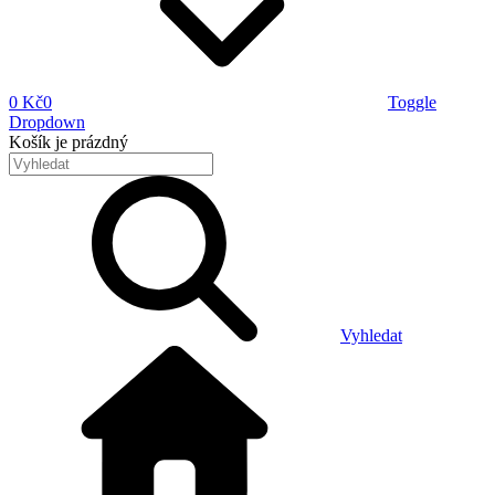
0 Kč
0
Toggle
Dropdown
Košík
je prázdný
Vyhledat