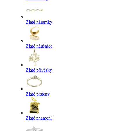
Zlaté náramky
Zlaté náušnice
Zlaté přívěsky
Zlaté prsteny
Zlaté znamení