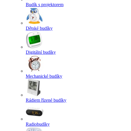
Budík s projektorem
Dětské budíky
Digitální budíky
Mechanické budíky
Rádiem řízené budíky
Radiobudíky