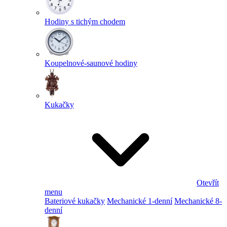
Hodiny s tichým chodem
Koupelnové-saunové hodiny
Kukačky
Otevřít
menu
Bateriové kukačky
Mechanické 1-denní
Mechanické 8-
denní