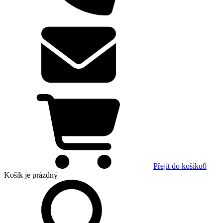
Přejít do košíku
0
Košík
je prázdný