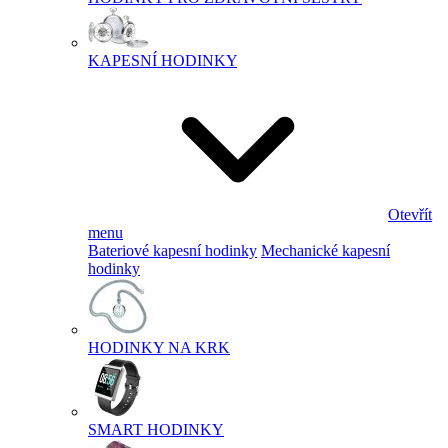
KAPESNÍ HODINKY
Otevřít
menu
Bateriové kapesní hodinky
Mechanické kapesní
hodinky
HODINKY NA KRK
SMART HODINKY